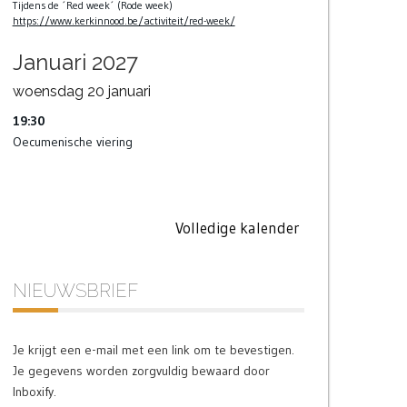
Tijdens de ´Red week´ (Rode week)
https://www.kerkinnood.be/activiteit/red-week/
Januari 2027
woensdag
20
januari
19:30
Oecumenische viering
Volledige kalender
NIEUWSBRIEF
Je krijgt een e-mail met een link om te bevestigen.
Je gegevens worden zorgvuldig bewaard door
Inboxify.