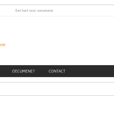
Een hart voor oecumene
Oecumenis
over
OECUMENE?
CONTACT