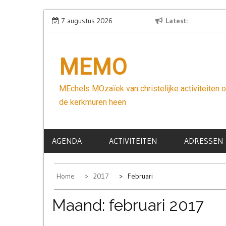
Skip
Wees niet bang
7 augustus 2026
Latest
to
content
MEMO
MEchels MOzaïek van christelijke activiteiten 
de kerkmuren heen
AGENDA
ACTIVITEITEN
ADRESSEN
Home
2017
Februari
Maand:
februari 2017