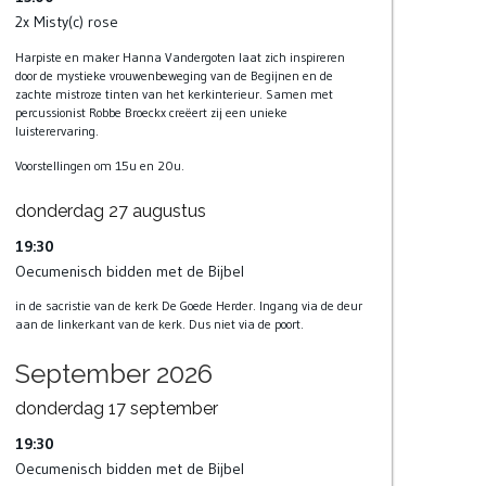
2x Misty(c) rose
Harpiste en maker Hanna Vandergoten laat zich inspireren
door de mystieke vrouwenbeweging van de Begijnen en de
zachte mistroze tinten van het kerkinterieur. Samen met
percussionist Robbe Broeckx creëert zij een unieke
luisterervaring.
Voorstellingen om 15u en 20u.
donderdag
27
augustus
19:30
Oecumenisch bidden met de Bijbel
in de sacristie van de kerk De Goede Herder. Ingang via de deur
aan de linkerkant van de kerk. Dus niet via de poort.
September 2026
donderdag
17
september
19:30
Oecumenisch bidden met de Bijbel