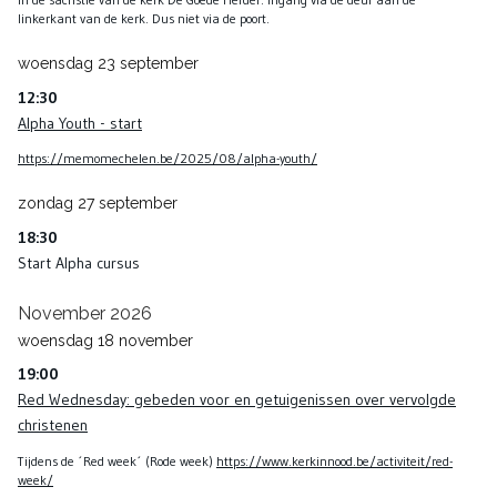
linkerkant van de kerk. Dus niet via de poort.
woensdag
23
september
12:30
Alpha Youth - start
https://memomechelen.be/2025/08/alpha-youth/
zondag
27
september
18:30
Start Alpha cursus
November 2026
woensdag
18
november
19:00
Red Wednesday: gebeden voor en getuigenissen over vervolgde
christenen
Tijdens de ´Red week´ (Rode week)
https://www.kerkinnood.be/activiteit/red-
week/