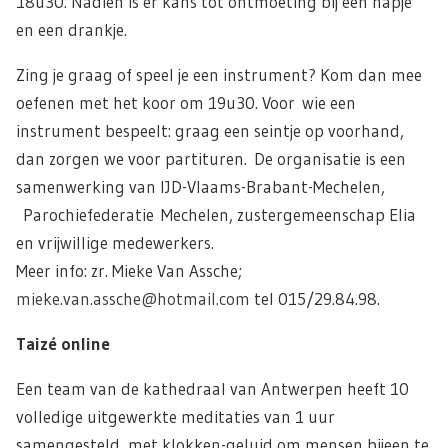
18u30. Nadien is er kans tot ontmoeting bij een hapje
en een drankje.
Zing je graag of speel je een instrument? Kom dan mee
oefenen met het koor om 19u30. Voor wie een
instrument bespeelt: graag een seintje op voorhand,
dan zorgen we voor partituren. De organisatie is een
samenwerking van IJD-Vlaams-Brabant-Mechelen,
Parochiefederatie Mechelen, zustergemeenschap Elia
en vrijwillige medewerkers.
Meer info: zr. Mieke Van Assche;
mieke.van.assche@hotmail.com
tel 015/29.84.98.
Taizé online
Een team van de kathedraal van Antwerpen heeft 10
volledige uitgewerkte meditaties van 1 uur
samengesteld, met klokken-geluid om mensen bijeen te