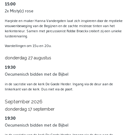
15:00
2x Misty(c) rose
Harpiste en maker Hanna Vandergoten laat zich inspireren door de mystieke
vrouwenbeweging van de Begijnen en de zachte mistroze tinten van het
kerkinterieur. Samen met percussionist Robbe Broeckx creëert zij een unieke
luisterervaring.
Voorstellingen om 15u en 20u.
donderdag
27
augustus
19:30
Oecumenisch bidden met de Bijbel
in de sacristie van de kerk De Goede Herder. Ingang via de deur aan de
linkerkant van de kerk. Dus niet via de poort.
September 2026
donderdag
17
september
19:30
Oecumenisch bidden met de Bijbel
in de sacristie van de kerk De Goede Herder. Ingang via de deur aan de