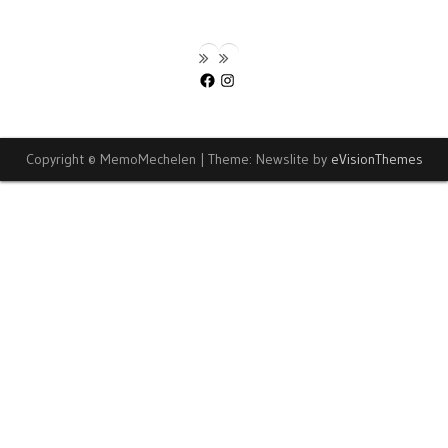
Facebook
Instagram
Copyright © MemoMechelen
|
Theme: Newslite by
eVisionThemes