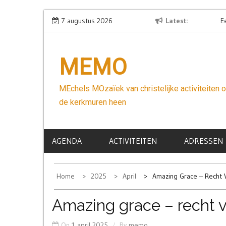
Skip
Wees niet bang
7 augustus 2026
Latest
Een ha
to
content
MEMO
MEchels MOzaïek van christelijke activiteiten 
de kerkmuren heen
AGENDA
ACTIVITEITEN
ADRESSEN
Home
2025
April
Amazing Grace – Recht 
Amazing grace – recht v
On
1 april 2025
By
memo