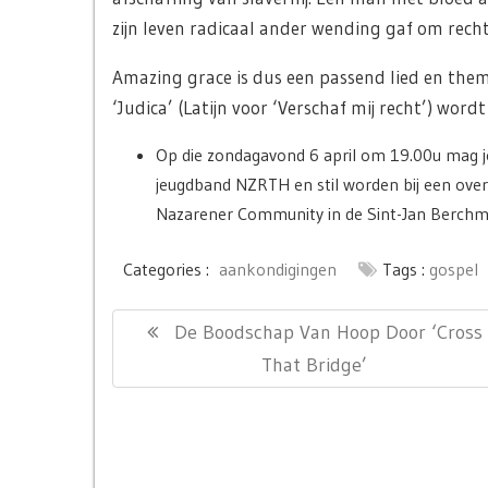
zijn leven radicaal ander wending gaf om recht
Amazing grace is dus een passend lied en them
‘Judica’ (Latijn voor ‘Verschaf mij recht’) wor
Op die zondagavond 6 april om 19.00u mag je
jeugdband NZRTH en stil worden bij een over
Nazarener Community in de Sint-Jan Berchm
Categories :
aankondigingen
Tags :
gospel
Bericht
Previous
De Boodschap Van Hoop Door ‘Cross
navigatie
Post:
That Bridge’