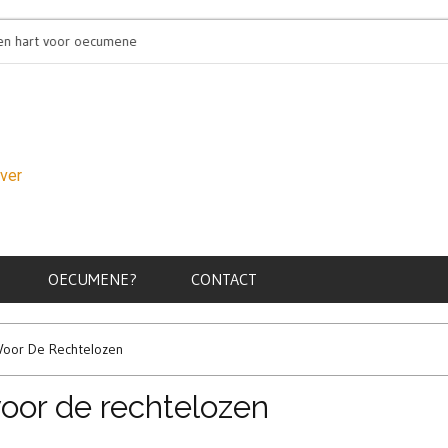
rt voor oecumene
Oecumenische pinkst
over
OECUMENE?
CONTACT
Voor De Rechtelozen
oor de rechtelozen