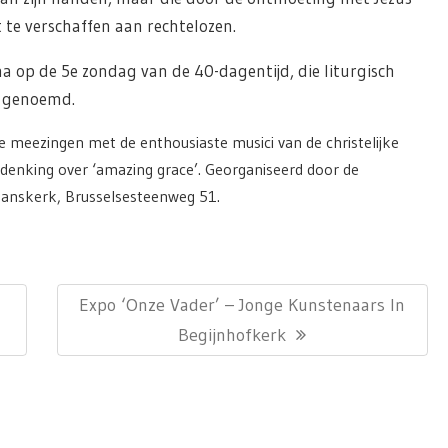
 te verschaffen aan rechtelozen.
a op de 5e zondag van de 40-dagentijd, die liturgisch
dt genoemd.
 meezingen met de enthousiaste musici van de christelijke
denking over ‘amazing grace’. Georganiseerd door de
anskerk, Brusselsesteenweg 51.
Next
Expo ‘Onze Vader’ – Jonge Kunstenaars In
Post:
Begijnhofkerk