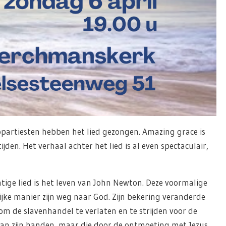
topartiesten hebben het lied gezongen. Amazing grace is
ijden. Het verhaal achter het lied is al even spectaculair,
tige lied is het leven van John Newton. Deze voormalige
jke manier zijn weg naar God. Zijn bekering veranderde
 om de slavenhandel te verlaten en te strijden voor de
aan zijn handen, maar die door de ontmoeting met Jezus