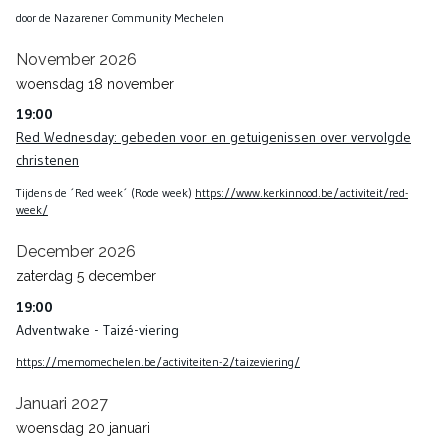
door de Nazarener Community Mechelen
November 2026
woensdag
18
november
19:00
Red Wednesday: gebeden voor en getuigenissen over vervolgde
christenen
Tijdens de ´Red week´ (Rode week)
https://www.kerkinnood.be/activiteit/red-
week/
December 2026
zaterdag
5
december
19:00
Adventwake - Taizé-viering
https://memomechelen.be/activiteiten-2/taizeviering/
Januari 2027
woensdag
20
januari