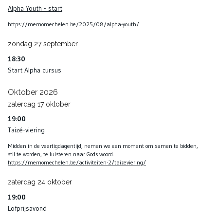
Alpha Youth - start
https://memomechelen.be/2025/08/alpha-youth/
zondag
27
september
18:30
Start Alpha cursus
Oktober 2026
zaterdag
17
oktober
19:00
Taizé-viering
Midden in de veertigdagentijd, nemen we een moment om samen te bidden,
stil te worden, te luisteren naar Gods woord.
https://memomechelen.be/activiteiten-2/taizeviering/
zaterdag
24
oktober
19:00
Lofprijsavond