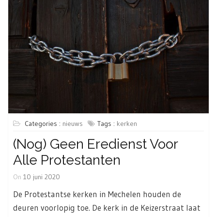
Categories :
nieuws
Tags :
kerken
(nog) Geen Eredienst Voor
Alle Protestanten
On
10 juni 2020
De Protestantse kerken in Mechelen houden de
deuren voorlopig toe. De kerk in de Keizerstraat laat