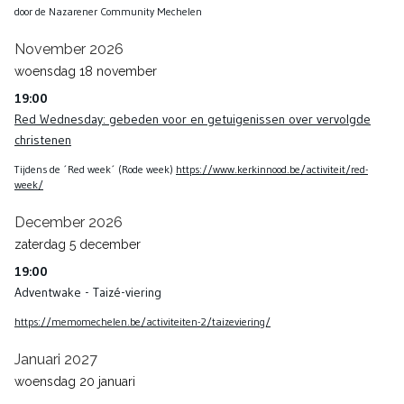
door de Nazarener Community Mechelen
November 2026
woensdag
18
november
19:00
Red Wednesday: gebeden voor en getuigenissen over vervolgde
christenen
Tijdens de ´Red week´ (Rode week)
https://www.kerkinnood.be/activiteit/red-
week/
December 2026
zaterdag
5
december
19:00
Adventwake - Taizé-viering
https://memomechelen.be/activiteiten-2/taizeviering/
Januari 2027
woensdag
20
januari