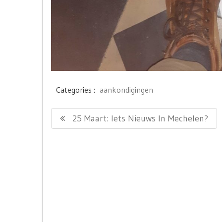
Categories :
aankondigingen
Bericht
Previous
25 Maart: Iets Nieuws In Mechelen?
navigatie
Post: