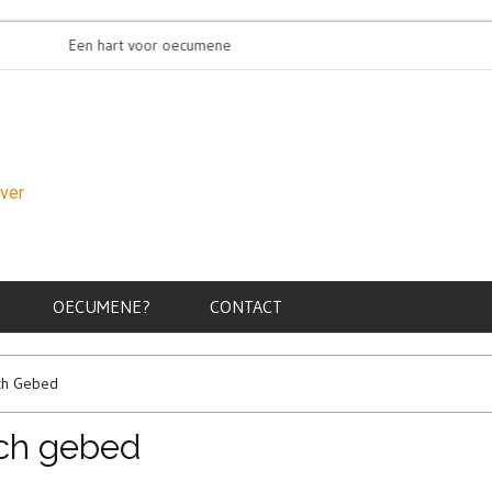
Een hart voor oecumene
Oecumenische
over
OECUMENE?
CONTACT
ch Gebed
ch gebed