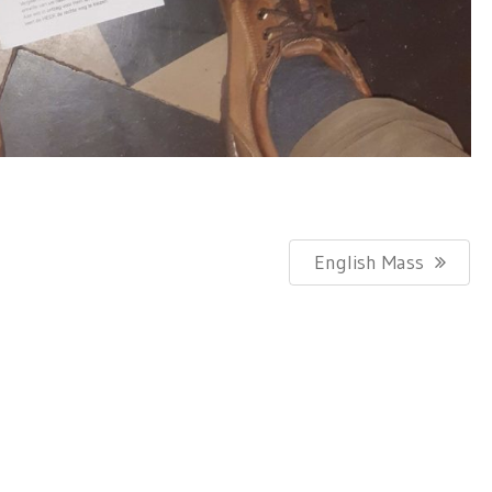
Next
English Mass
Post: