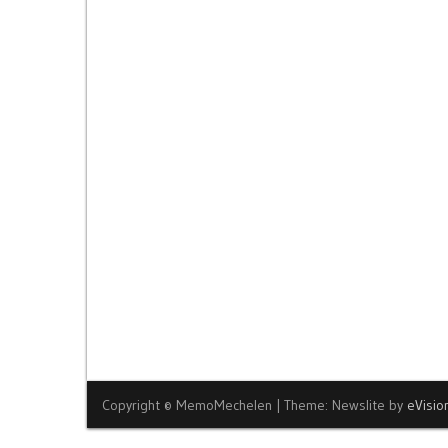
Copyright © MemoMechelen
|
Theme: Newslite by
eVisi