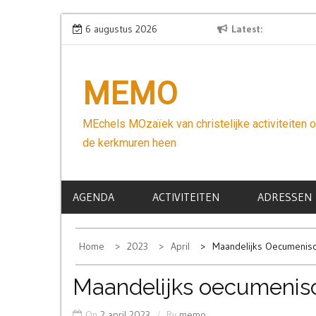
Skip
Wees niet bang
6 augustus 2026
Latest
to
content
MEMO
MEchels MOzaïek van christelijke activiteiten 
de kerkmuren heen
AGENDA
ACTIVITEITEN
ADRESSEN
Home
2023
April
Maandelijks Oecumenis
Maandelijks oecumenis
On
2 april 2023
By
memo