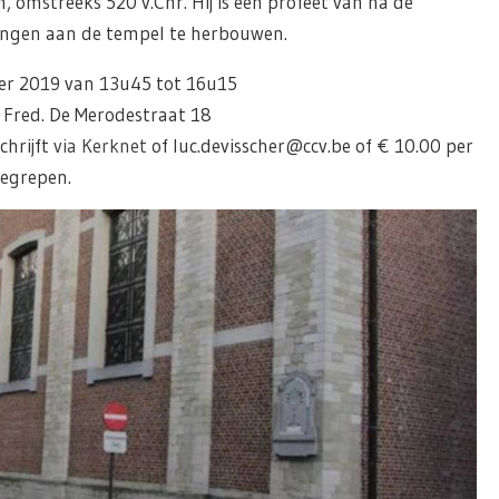
 omstreeks 520 v.Chr. Hij is een profeet van na de
ingen aan de tempel te herbouwen.
r 2019 van 13u45 tot 16u15
 Fred. De Merodestraat 18
chrijft
via Kerknet
of luc.devisscher@ccv.be of € 10.00 per
begrepen.