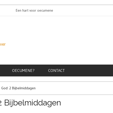
Een hart voor oecumene
Oecumenisch
over
OECUMENE?
CONTACT
 God: 2 Bijbelmiddagen
 2 Bijbelmiddagen