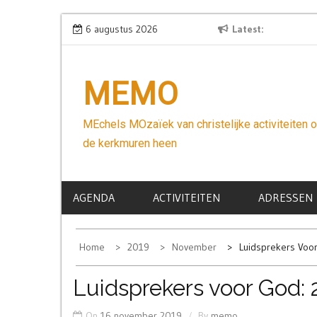
Skip
Wees niet bang
6 augustus 2026
Latest
to
content
MEMO
MEchels MOzaïek van christelijke activiteiten 
de kerkmuren heen
AGENDA
ACTIVITEITEN
ADRESSEN
Home
2019
November
Luidsprekers Voor
Luidsprekers voor God:
On
16 november 2019
By
memo