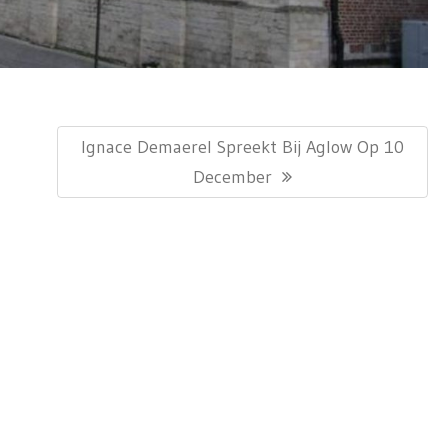
Next
Ignace Demaerel Spreekt Bij Aglow Op 10
Post:
December