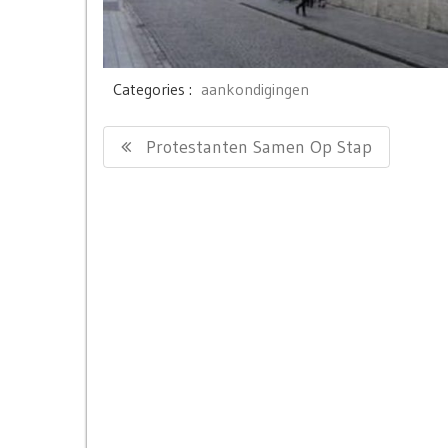
Categories :
aankondigingen
Bericht
Previous
Protestanten Samen Op Stap
navigatie
Post: