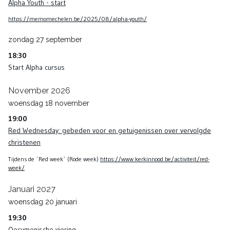
Alpha Youth - start
https://memomechelen.be/2025/08/alpha-youth/
zondag
27
september
18:30
Start Alpha cursus
November 2026
woensdag
18
november
19:00
Red Wednesday: gebeden voor en getuigenissen over vervolgde
christenen
Tijdens de ´Red week´ (Rode week)
https://www.kerkinnood.be/activiteit/red-
week/
Januari 2027
woensdag
20
januari
19:30
Oecumenische viering