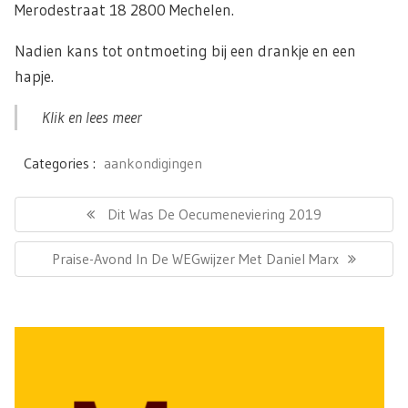
Merodestraat 18 2800 Mechelen.
Nadien kans tot ontmoeting bij een drankje en een
hapje.
Klik en lees meer
Categories :
aankondigingen
Bericht
navigatie
Previous
Dit Was De Oecumeneviering 2019
Post:
Next
Praise-Avond In De WEGwijzer Met Daniel Marx
Post: