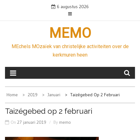
Skip
6 augustus 2026
to
content
MEMO
MEchels MOzaïek van christelijke activiteiten over de
kerkmuren heen
Home
2019
Januari
Taizégebed Op 2 Februari
Taizégebed op 2 februari
On
27 januari 2019
By
memo