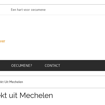
Een hart voor oecumene
Oecumenisch
over
OECUMENE?
CONTACT
ekt Uit Mechelen
ekt uit Mechelen