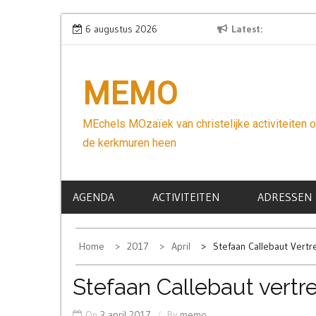
Skip
Wees niet bang
6 augustus 2026
Latest
to
content
MEMO
MEchels MOzaïek van christelijke activiteiten 
de kerkmuren heen
AGENDA
ACTIVITEITEN
ADRESSEN
Home
2017
April
Stefaan Callebaut Vertr
Stefaan Callebaut vertr
On
3 april 2017
By
memo