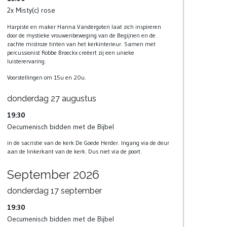
2x Misty(c) rose
Harpiste en maker Hanna Vandergoten laat zich inspireren
door de mystieke vrouwenbeweging van de Begijnen en de
zachte mistroze tinten van het kerkinterieur. Samen met
percussionist Robbe Broeckx creëert zij een unieke
luisterervaring.
Voorstellingen om 15u en 20u.
donderdag
27
augustus
19:30
Oecumenisch bidden met de Bijbel
in de sacristie van de kerk De Goede Herder. Ingang via de deur
aan de linkerkant van de kerk. Dus niet via de poort.
September 2026
donderdag
17
september
19:30
Oecumenisch bidden met de Bijbel