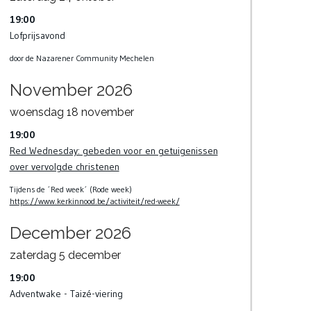
19:00
Lofprijsavond
door de Nazarener Community Mechelen
November 2026
woensdag
18
november
19:00
Red Wednesday: gebeden voor en getuigenissen
over vervolgde christenen
Tijdens de ´Red week´ (Rode week)
https://www.kerkinnood.be/activiteit/red-week/
December 2026
zaterdag
5
december
19:00
Adventwake - Taizé-viering