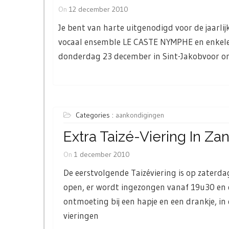
On
12 december 2010
Je bent van harte uitgenodigd voor de jaarli
vocaal ensemble LE CASTE NYMPHE en enkele 
donderdag 23 december in Sint-Jakobvoor ons
Categories :
aankondigingen
Extra Taizé-Viering In Za
On
1 december 2010
De eerstvolgende Taizéviering is op zaterd
open, er wordt ingezongen vanaf 19u30 en d
ontmoeting bij een hapje en een drankje, i
vieringen