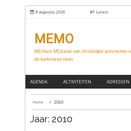
Skip
Wees niet bang
8 augustus 2026
Latest
to
content
MEMO
MEchels MOzaïek van christelijke activiteiten 
de kerkmuren heen
AGENDA
ACTIVITEITEN
ADRESSEN
Home
2010
Jaar:
2010