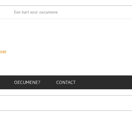
Een hart voor oecumene
Oecumenische
over
OECUMENE?
CONTACT