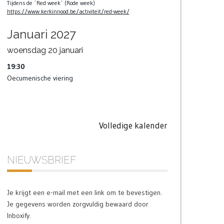
Tijdens de ´Red week´ (Rode week)
https://www.kerkinnood.be/activiteit/red-week/
Januari 2027
woensdag
20
januari
19:30
Oecumenische viering
Volledige kalender
NIEUWSBRIEF
Je krijgt een e-mail met een link om te bevestigen.
Je gegevens worden zorgvuldig bewaard door
Inboxify.