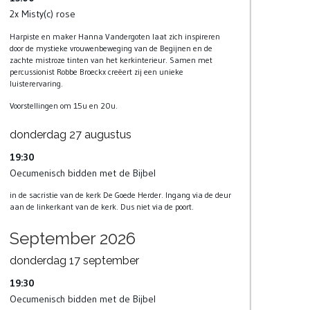
2x Misty(c) rose
Harpiste en maker Hanna Vandergoten laat zich inspireren
door de mystieke vrouwenbeweging van de Begijnen en de
zachte mistroze tinten van het kerkinterieur. Samen met
percussionist Robbe Broeckx creëert zij een unieke
luisterervaring.
Voorstellingen om 15u en 20u.
donderdag
27
augustus
19:30
Oecumenisch bidden met de Bijbel
in de sacristie van de kerk De Goede Herder. Ingang via de deur
aan de linkerkant van de kerk. Dus niet via de poort.
September 2026
donderdag
17
september
19:30
Oecumenisch bidden met de Bijbel