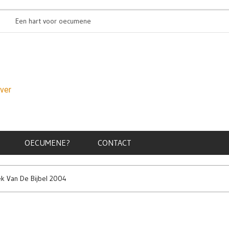
rt voor oecumene
Oecumenische pinkste
over
OECUMENE?
CONTACT
k Van De Bijbel 2004