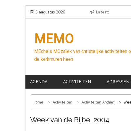
Skip
Wees niet bang
6 augustus 2026
Latest
Een ha
to
content
MEMO
MEchels MOzaïek van christelijke activiteiten 
de kerkmuren heen
AGENDA
ACTIVITEITEN
ADRESSEN
Home
Activiteiten
Activiteiten Archief
Wee
Week van de Bijbel 2004