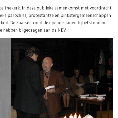
telijnekerk. In deze publieke samenkomst met voordracht
ieke parochies, protestantse en pinkstergemeenschappen
ndigd. De kaarsen rond de opengeslagen bijbel stonden
die hebben bijgedragen aan de NBV.