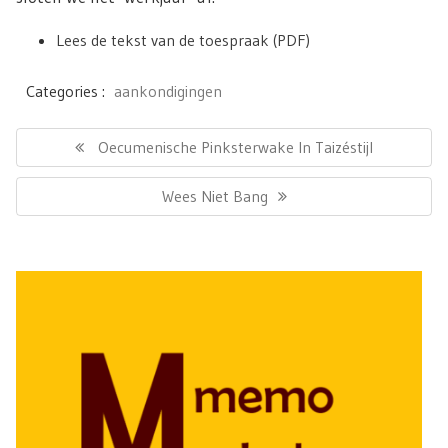
Lees de tekst van de toespraak (PDF)
Categories :
aankondigingen
Bericht
navigatie
Previous
Oecumenische Pinksterwake In Taizéstijl
Post:
Next
Wees Niet Bang
Post: