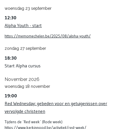
woensdag
23
september
12:30
Alpha Youth - start
https://memomechelen.be/2025/08/alpha-youth/
zondag
27
september
18:30
Start Alpha cursus
November 2026
woensdag
18
november
19:00
Red Wednesday: gebeden voor en getuigenissen over
vervolgde christenen
Tijdens de ´Red week´ (Rode week)
https://www.kerkinnood.be/activiteit/red-week/