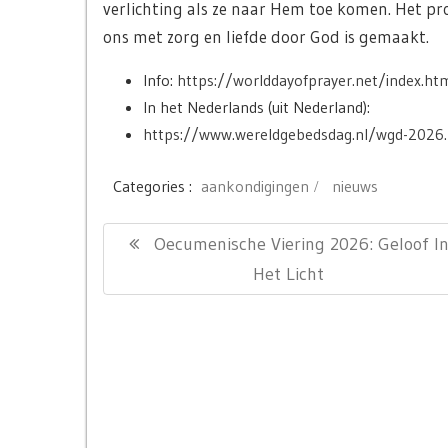
verlichting als ze naar Hem toe komen. Het p
ons met zorg en liefde door God is gemaakt.
Info:
https://worlddayofprayer.net/index.ht
In het Nederlands (uit Nederland):
https://www.wereldgebedsdag.nl/wgd-2026
Categories :
aankondigingen
nieuws
Bericht
Previous
Oecumenische Viering 2026: Geloof I
navigatie
Post:
Het Licht