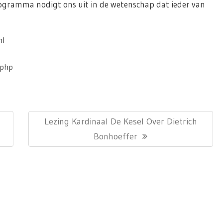
rogramma nodigt ons uit in de wetenschap dat ieder van
ml
.php
Next
n
Lezing Kardinaal De Kesel Over Dietrich
Post:
Bonhoeffer