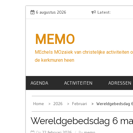
Skip
Wees niet bang
6 augustus 2026
Latest
to
content
MEMO
MEchels MOzaïek van christelijke activiteiten 
de kerkmuren heen
AGENDA
ACTIVITEITEN
ADRESSEN
Home
2026
Februari
Wereldgebedsdag 6
Wereldgebedsdag 6 ma
On
22 februari 2026
By
memo