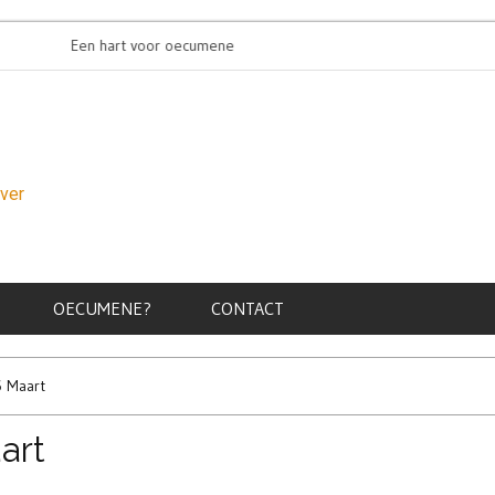
Een hart voor oecumene
Oecumenis
over
OECUMENE?
CONTACT
 Maart
art