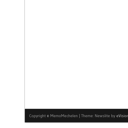
Copyright © MemoMechelen
|
Theme: Newslite by
eVisi