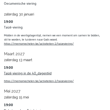
Oecumenische viering
zaterdag
30
januari
19:00
Taizé-viering
Midden in de veertigdagentijd, nemen we een moment om samen te bidden,
stil te worden, te luisteren naar Gods woord.
https://memomechelen.be/activiteiten-2/taizeviering/
Maart 2027
zaterdag
13
maart
19:00
Taizé-viering in de 40_dagentijd
https://memomechelen.be/activiteiten-2/taizeviering/
Mei 2027
zaterdag
15
mei
19:00