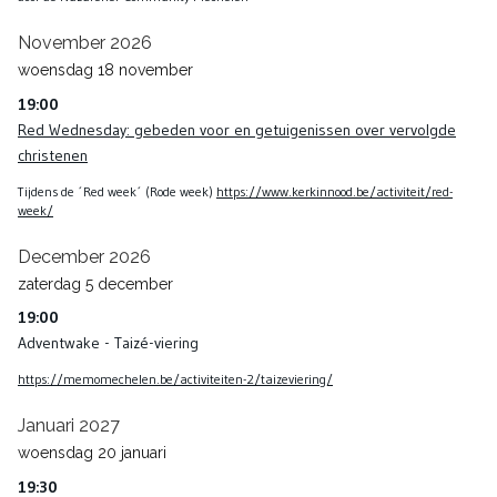
November 2026
woensdag
18
november
19:00
Red Wednesday: gebeden voor en getuigenissen over vervolgde
christenen
Tijdens de ´Red week´ (Rode week)
https://www.kerkinnood.be/activiteit/red-
week/
December 2026
zaterdag
5
december
19:00
Adventwake - Taizé-viering
https://memomechelen.be/activiteiten-2/taizeviering/
Januari 2027
woensdag
20
januari
19:30