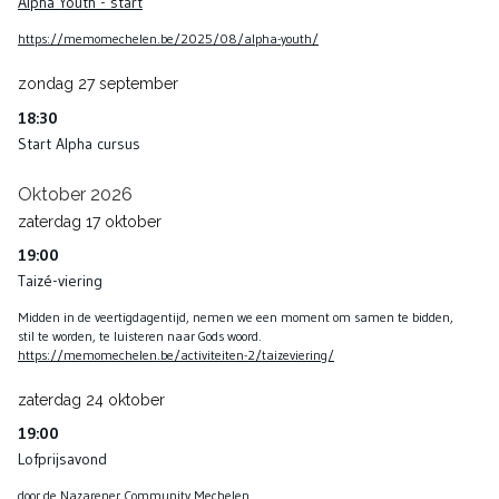
Alpha Youth - start
https://memomechelen.be/2025/08/alpha-youth/
zondag
27
september
18:30
Start Alpha cursus
Oktober 2026
zaterdag
17
oktober
19:00
Taizé-viering
Midden in de veertigdagentijd, nemen we een moment om samen te bidden,
stil te worden, te luisteren naar Gods woord.
https://memomechelen.be/activiteiten-2/taizeviering/
zaterdag
24
oktober
19:00
Lofprijsavond
door de Nazarener Community Mechelen