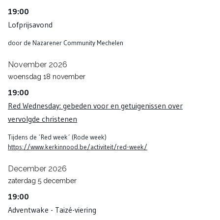
19:00
Lofprijsavond
door de Nazarener Community Mechelen
November 2026
woensdag
18
november
19:00
Red Wednesday: gebeden voor en getuigenissen over
vervolgde christenen
Tijdens de ´Red week´ (Rode week)
https://www.kerkinnood.be/activiteit/red-week/
December 2026
zaterdag
5
december
19:00
Adventwake - Taizé-viering