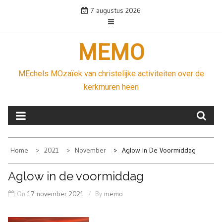
Skip
7 augustus 2026
to
content
MEMO
MEchels MOzaïek van christelijke activiteiten over de
kerkmuren heen
Home
2021
November
Aglow In De Voormiddag
Aglow in de voormiddag
On
17 november 2021
By
memo