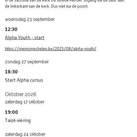
in de sacristie van de kerk De Goede Herder. Ingang via de deur aan
de linkerkant van de kerk. Dus niet via de poort.
woensdag
23
september
12:30
Alpha Youth - start
https://memomechelen.be/2025/08/alpha-youth/
zondag
27
september
18:30
Start Alpha cursus
Oktober 2026
zaterdag
17
oktober
19:00
Taizé-viering
zaterdag
24
oktober