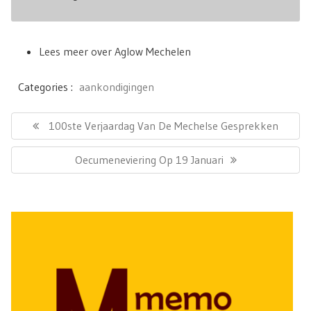
Lees meer over Aglow Mechelen
Categories :
aankondigingen
Bericht
navigatie
Previous
100ste Verjaardag Van De Mechelse Gesprekken
Post:
Next
Oecumeneviering Op 19 Januari
Post: