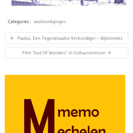
Categories :
aankondigingen
Bericht
navigatie
Previous
Paulus, Een Tegendraadse Verkondiger – Bijbelreeks
Post:
Next
Film ‘God Of Wonders’ In Cultuurcentrum
Post: