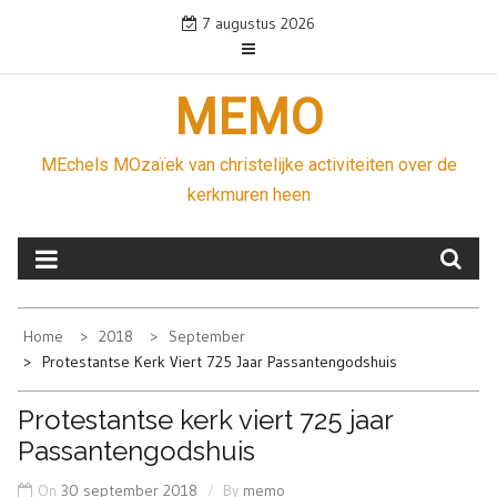
Skip
7 augustus 2026
to
content
MEMO
MEchels MOzaïek van christelijke activiteiten over de
kerkmuren heen
Home
2018
September
Protestantse Kerk Viert 725 Jaar Passantengodshuis
Protestantse kerk viert 725 jaar
Passantengodshuis
On
30 september 2018
By
memo