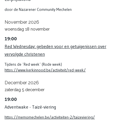
door de Nazarener Community Mechelen
November 2026
woensdag
18
november
19:00
Red Wednesday: gebeden voor en getuigenissen over
vervolgde christenen
Tijdens de ´Red week´ (Rode week)
https://www.kerkinnood.be/activiteit/red-week/
December 2026
zaterdag
5
december
19:00
Adventwake - Taizé-viering
https://memomechelen.be/activiteiten-2/taizeviering/