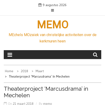
Skip
9 augustus 2026
to
content
MEMO
MEchels MOzaïek van christelijke activiteiten over de
kerkmuren heen
Home
2018
Maart
Theaterproject ‘Marcusdrama’ In Mechelen
Theaterproject ‘Marcusdrama’ in
Mechelen
On
21 maart 2018
By
memo