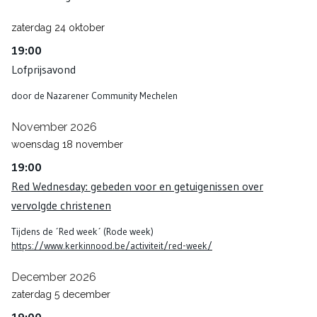
zaterdag
24
oktober
19:00
Lofprijsavond
door de Nazarener Community Mechelen
November 2026
woensdag
18
november
19:00
Red Wednesday: gebeden voor en getuigenissen over
vervolgde christenen
Tijdens de ´Red week´ (Rode week)
https://www.kerkinnood.be/activiteit/red-week/
December 2026
zaterdag
5
december