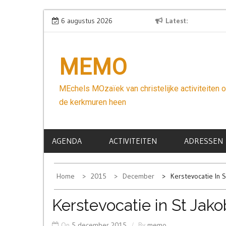
Skip
Wees niet bang
6 augustus 2026
Latest
to
content
MEMO
MEchels MOzaïek van christelijke activiteiten 
de kerkmuren heen
AGENDA
ACTIVITEITEN
ADRESSEN
Home
2015
December
Kerstevocatie In 
Kerstevocatie in St Jako
On
5 december 2015
By
memo