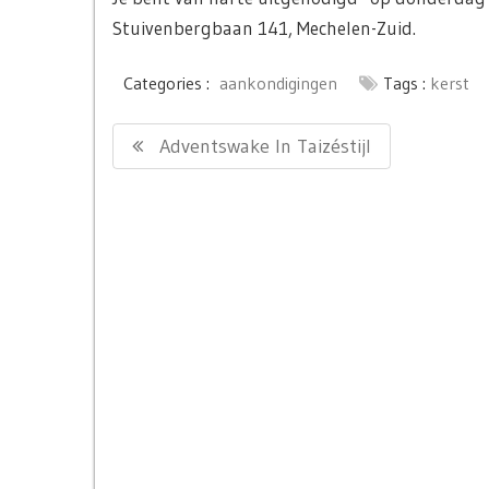
Stuivenbergbaan 141, Mechelen-Zuid.
Categories :
aankondigingen
Tags :
kerst
Bericht
Previous
Adventswake In Taizéstijl
navigatie
Post: