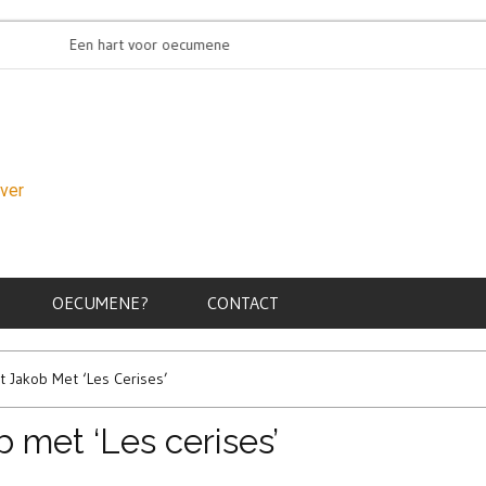
Een hart voor oecumene
Oecumenis
over
OECUMENE?
CONTACT
St Jakob Met ‘Les Cerises’
b met ‘Les cerises’